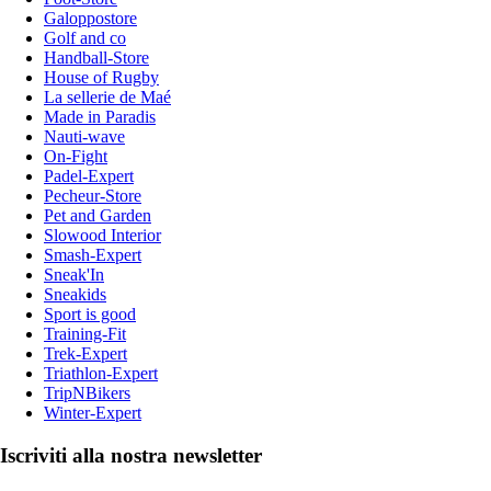
Galoppostore
Golf and co
Handball-Store
House of Rugby
La sellerie de Maé
Made in Paradis
Nauti-wave
On-Fight
Padel-Expert
Pecheur-Store
Pet and Garden
Slowood Interior
Smash-Expert
Sneak'In
Sneakids
Sport is good
Training-Fit
Trek-Expert
Triathlon-Expert
TripNBikers
Winter-Expert
Iscriviti alla nostra newsletter