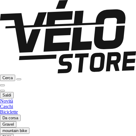
Cerca
Saldi
Novità
Caschi
Biciclette
Da corsa
Gravel
mountain bike