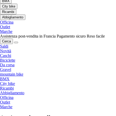
BMX
City bike
Ricambi
Abbigliamento
Officina
Outlet
Marche
Assistenza post-vendita in Francia
Pagamento sicuro
Reso facile
Cerca
Saldi
Novità
Caschi
Biciclette
Da corsa
Gravel
mountain bike
BMX
City bike
Ricambi
Abbigliamento
Officina
Outlet
Marche