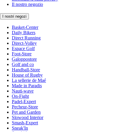
Il nostro negozio
I nostri negozi
Basket-Center
Daily Bikers
Direct Running
Direct-Volley
Espace Golf
Foot-Store
Galoppostore
Golf and co
Handball-Store
House of Rugby
La sellerie de Maé
Made in Paradis
Nauti-wave
On-Fight
Padel-Expert
Pecheur-Store
Pet and Garden
Slowood Interior
Smash-Expert
Sneak'In