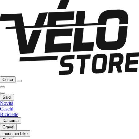
Cerca
Saldi
Novità
Caschi
Biciclette
Da corsa
Gravel
mountain bike