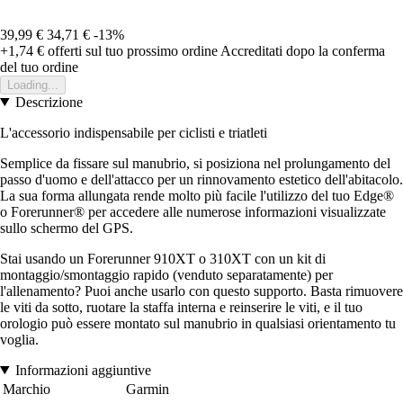
39,99 €
34,71 €
-13%
+1,74 €
offerti sul tuo prossimo ordine
Accreditati dopo la conferma
del tuo ordine
Loading...
Descrizione
L'accessorio indispensabile per ciclisti e triatleti
Semplice da fissare sul manubrio, si posiziona nel prolungamento del
passo d'uomo e dell'attacco per un rinnovamento estetico dell'abitacolo.
La sua forma allungata rende molto più facile l'utilizzo del tuo Edge®
o Forerunner® per accedere alle numerose informazioni visualizzate
sullo schermo del GPS.
Stai usando un Forerunner 910XT o 310XT con un kit di
montaggio/smontaggio rapido (venduto separatamente) per
l'allenamento? Puoi anche usarlo con questo supporto. Basta rimuovere
le viti da sotto, ruotare la staffa interna e reinserire le viti, e il tuo
orologio può essere montato sul manubrio in qualsiasi orientamento tu
voglia.
Informazioni aggiuntive
Marchio
Garmin