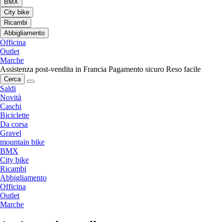
BMX
City bike
Ricambi
Abbigliamento
Officina
Outlet
Marche
Assistenza post-vendita in Francia
Pagamento sicuro
Reso facile
Cerca
Saldi
Novità
Caschi
Biciclette
Da corsa
Gravel
mountain bike
BMX
City bike
Ricambi
Abbigliamento
Officina
Outlet
Marche