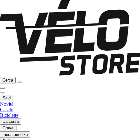
Cerca
Saldi
Novità
Caschi
Biciclette
Da corsa
Gravel
mountain bike