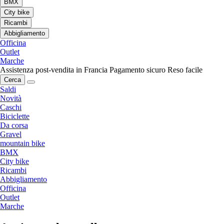
BMX
City bike
Ricambi
Abbigliamento
Officina
Outlet
Marche
Assistenza post-vendita in Francia
Pagamento sicuro
Reso facile
Cerca
Saldi
Novità
Caschi
Biciclette
Da corsa
Gravel
mountain bike
BMX
City bike
Ricambi
Abbigliamento
Officina
Outlet
Marche