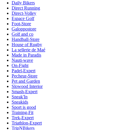
Daily Bikers
Direct Running
Direct-Volley
Espace Golf
Foot-Store
Galoppostore
Golf and co
Handball-Store
House of Rugby
La sellerie de Maé
Made in Paradis
Nauti-wave
On-Fight
Padel-Expert
Pecheur-Store
Pet and Garden
Slowood Interior
Smash-Expert
Sneak'In
Sneakids
Sport is good
Training-Fit
Trek-Expert
Triathlon-Expert
TripNBikers