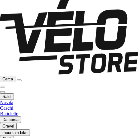
Cerca
Saldi
Novità
Caschi
Biciclette
Da corsa
Gravel
mountain bike