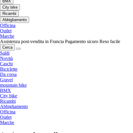
BMX
City bike
Ricambi
Abbigliamento
Officina
Outlet
Marche
Assistenza post-vendita in Francia
Pagamento sicuro
Reso facile
Cerca
Saldi
Novità
Caschi
Biciclette
Da corsa
Gravel
mountain bike
BMX
City bike
Ricambi
Abbigliamento
Officina
Outlet
Marche