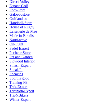
Direct-Volley
Espace Golf
Foot-Store
Galoppostore
Golf and co
Handball-Store
House of Rugby
La sellerie de Maé
Made in Paradis
Nauti-wave
On-Fight
Padel-Expert
Pecheur-Store
Pet and Garden
Slowood Interior
Smash-Expert
Sneak'In
Sneakids
Sport is good
Training-Fit
Trek-Expert
Triathlon-Expert
TripNBikers
Winter-Expert