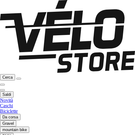
Cerca
Saldi
Novità
Caschi
Biciclette
Da corsa
Gravel
mountain bike