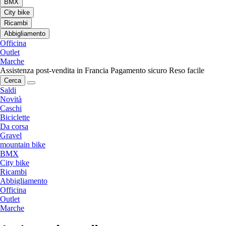
BMX
City bike
Ricambi
Abbigliamento
Officina
Outlet
Marche
Assistenza post-vendita in Francia
Pagamento sicuro
Reso facile
Cerca
Saldi
Novità
Caschi
Biciclette
Da corsa
Gravel
mountain bike
BMX
City bike
Ricambi
Abbigliamento
Officina
Outlet
Marche