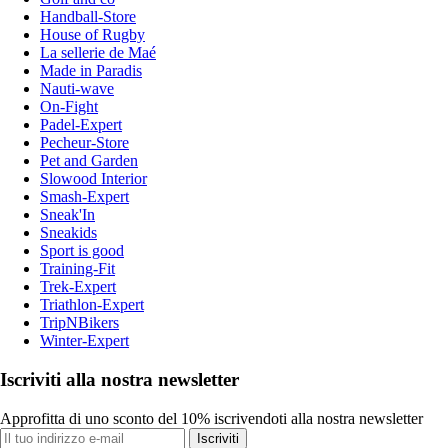
Handball-Store
House of Rugby
La sellerie de Maé
Made in Paradis
Nauti-wave
On-Fight
Padel-Expert
Pecheur-Store
Pet and Garden
Slowood Interior
Smash-Expert
Sneak'In
Sneakids
Sport is good
Training-Fit
Trek-Expert
Triathlon-Expert
TripNBikers
Winter-Expert
Iscriviti alla nostra newsletter
Approfitta di uno sconto del 10% iscrivendoti alla nostra newsletter
Iscriviti