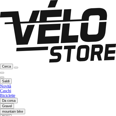
Cerca
Saldi
Novità
Caschi
Biciclette
Da corsa
Gravel
mountain bike