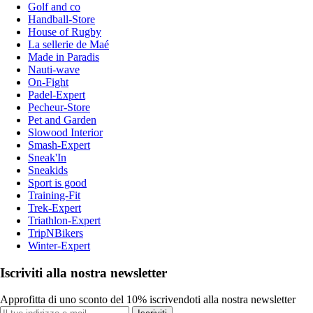
Golf and co
Handball-Store
House of Rugby
La sellerie de Maé
Made in Paradis
Nauti-wave
On-Fight
Padel-Expert
Pecheur-Store
Pet and Garden
Slowood Interior
Smash-Expert
Sneak'In
Sneakids
Sport is good
Training-Fit
Trek-Expert
Triathlon-Expert
TripNBikers
Winter-Expert
Iscriviti alla nostra newsletter
Approfitta di uno sconto del 10% iscrivendoti alla nostra newsletter