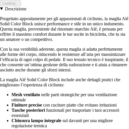
Loading...
Descrizione
Progettato appositamente per gli appassionati di ciclismo, la maglia Alé
Solid Color Block unisce performance e stile in un unico indumento.
Questa maglia, proveniente dal rinomato marchio Alé, è pensata per
offrire il massimo comfort durante le tue uscite in bicicletta, che tu sia
un amatore o un competitivo.
Con la sua vestibilità aderente, questa maglia si adatta perfettamente
alle forme del corpo, riducendo le resistenze all’aria per massimizzare
l’efficacia di ogni colpo di pedale. Il suo tessuto tecnico è traspirante, il
che consente un’ottima gestione della sudorazione e ti aiuta a rimanere
asciutto anche durante gli sforzi intensi.
La maglia Alé Solid Color Block include anche dettagli pratici che
migliorano l’esperienza di ciclismo:
Mesh ventilato
nelle parti strategiche per una ventilazione
ottimale
Finiture precise
con cuciture piatte che evitano irritazioni
Tasche posteriori
funzionali per trasportare i tuoi accessori
essenziali
Chiusura lampo integrale
sul davanti per una migliore
regolazione termica