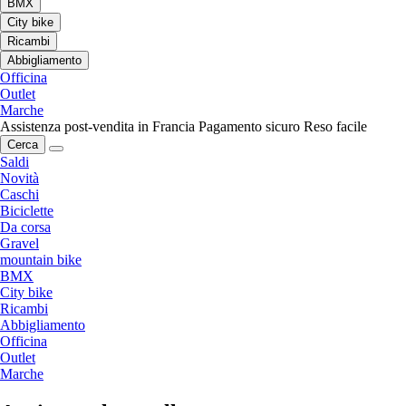
BMX
City bike
Ricambi
Abbigliamento
Officina
Outlet
Marche
Assistenza post-vendita in Francia
Pagamento sicuro
Reso facile
Cerca
Saldi
Novità
Caschi
Biciclette
Da corsa
Gravel
mountain bike
BMX
City bike
Ricambi
Abbigliamento
Officina
Outlet
Marche