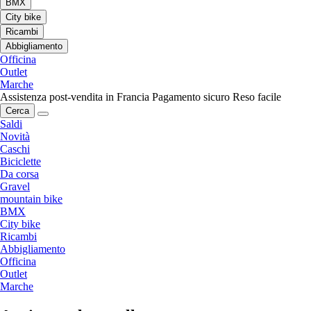
BMX
City bike
Ricambi
Abbigliamento
Officina
Outlet
Marche
Assistenza post-vendita in Francia
Pagamento sicuro
Reso facile
Cerca
Saldi
Novità
Caschi
Biciclette
Da corsa
Gravel
mountain bike
BMX
City bike
Ricambi
Abbigliamento
Officina
Outlet
Marche