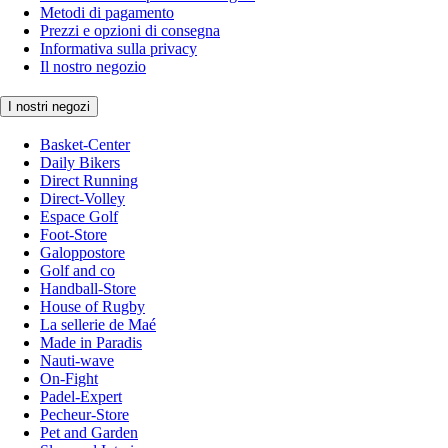
Metodi di pagamento
Prezzi e opzioni di consegna
Informativa sulla privacy
Il nostro negozio
I nostri negozi
Basket-Center
Daily Bikers
Direct Running
Direct-Volley
Espace Golf
Foot-Store
Galoppostore
Golf and co
Handball-Store
House of Rugby
La sellerie de Maé
Made in Paradis
Nauti-wave
On-Fight
Padel-Expert
Pecheur-Store
Pet and Garden