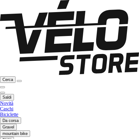
Cerca
Saldi
Novità
Caschi
Biciclette
Da corsa
Gravel
mountain bike